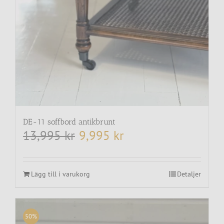
DE-11 soffbord antikbrunt
13,995
kr
9,995
kr
Det
Det
ursprungliga
nuvarande
priset
priset
var:
är:
13,995 kr.
9,995 kr.
Lägg till i varukorg
Detaljer
50%