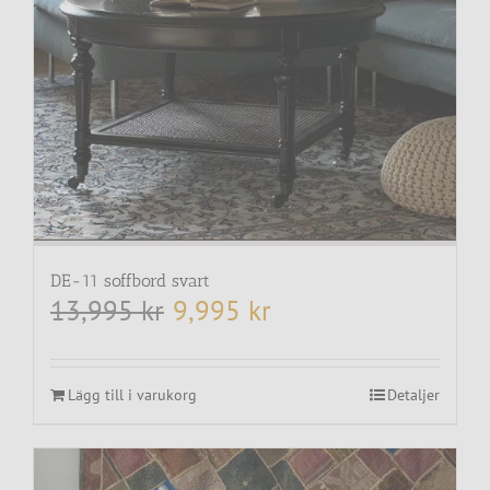
DE-11 soffbord svart
13,995
kr
9,995
kr
Det
Det
ursprungliga
nuvarande
priset
priset
var:
är:
13,995 kr.
9,995 kr.
Lägg till i varukorg
Detaljer