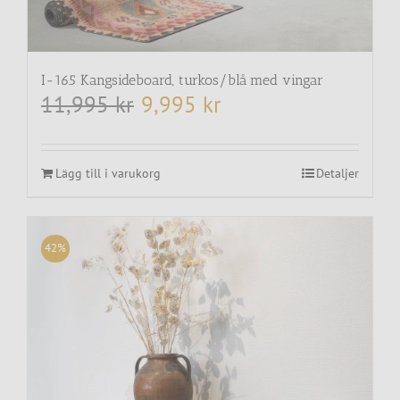
I-165 Kangsideboard, turkos/blå med vingar
11,995
kr
9,995
kr
Det
Det
ursprungliga
nuvarande
priset
priset
var:
är:
11,995 kr.
9,995 kr.
Lägg till i varukorg
Detaljer
42%