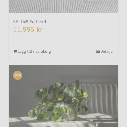
BF-048 Soffbord
11,995
kr
Lägg till i varukorg
Detaljer
30%