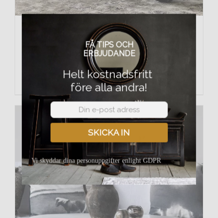
H-362b Soffbord svart med rottinginlägg
17,995
kr
FÅ TIPS OCH
ERBJUDANDE
Helt kostnadsfritt
Lägg till i varukorg
Detaljer
före alla andra!
SKICKA IN
Vi skyddar dina personuppgifter enlight GDPR