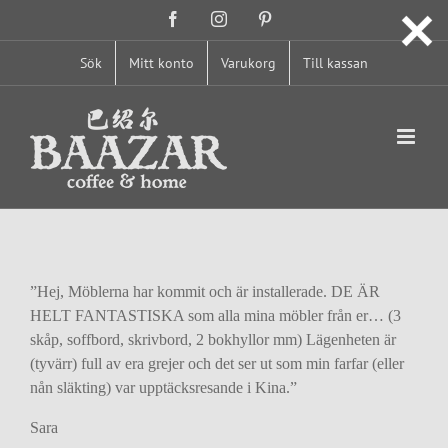
Fortsätt
Facebook
Instagram
Pinterest
till
innehållet
Sök
Mitt konto
Varukorg
Till kassan
”Hej, Möblerna har kommit och är installerade. DE ÄR
HELT FANTASTISKA som alla mina möbler från er… (3
skåp, soffbord, skrivbord, 2 bokhyllor mm) Lägenheten är
(tyvärr) full av era grejer och det ser ut som min farfar (eller
nån släkting) var upptäcksresande i Kina.”
Sara