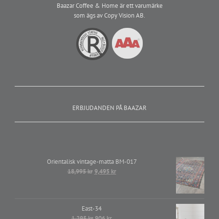
Baazar Coffee & Home är ett varumärke
som ägs av Copy Vision AB.
ERBJUDANDEN PÅ BAAZAR
Orientalisk vintage-matta BM-017
Det
Det
18,995
kr
9,495
kr
ursprungliga
nuvarande
priset
priset
var:
är:
East-34
18,995 kr.
9,495 kr.
Det
Det
1,295
kr
906
kr