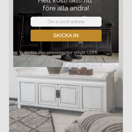
före alla andra!
42%
SKICKA IN
Vi skyddar dina personuppgifter enlight GDPR