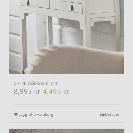
G-178 Sideboard vitt
8,995
kr
4,495
kr
Det
Det
ursprungliga
nuvarande
priset
priset
var:
är:
8,995 kr.
4,495 kr.
Lägg till i varukorg
Detaljer