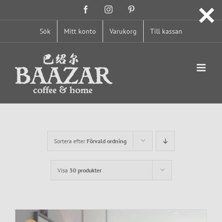
Fortsätt
Facebook
Instagram
Pinterest
till
innehållet
Sök
Mitt konto
Varukorg
Till kassan
Sortera efter
Förvald ordning
Visa
30 produkter