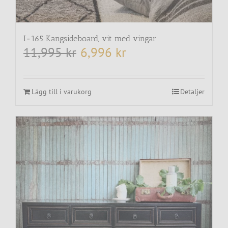
I-165 Kangsideboard, vit med vingar
11,995
kr
6,996
kr
Det
Det
ursprungliga
nuvarande
priset
priset
var:
är:
11,995 kr.
6,996 kr.
Lägg till i varukorg
Detaljer