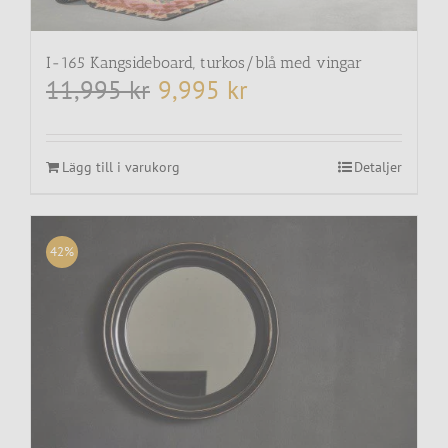
I-165 Kangsideboard, turkos/blå med vingar
11,995
kr
9,995
kr
Det
Det
ursprungliga
nuvarande
priset
priset
var:
är:
11,995 kr.
9,995 kr.
Lägg till i varukorg
Detaljer
42%