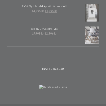
F-05 Nytt brudskåp, vit nätt modell
Det
Det
14,995
kr
11,995
kr
ursprungliga
nuvarande
priset
priset
var:
är:
BH-075 Matbord, vitt
14,995 kr.
11,995 kr.
Det
Det
17,995
kr
12,596
kr
ursprungliga
nuvarande
priset
priset
var:
är:
17,995 kr.
12,596 kr.
UPPLEV BAAZAR