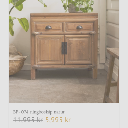
BF-074 ningboskåp natur
11,995
kr
5,995
kr
Det
Det
ursprungliga
nuvarande