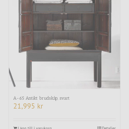
A-65 Antikt brudskåp, svart
21,995
kr
Lägg till i varukorg
Detaljer