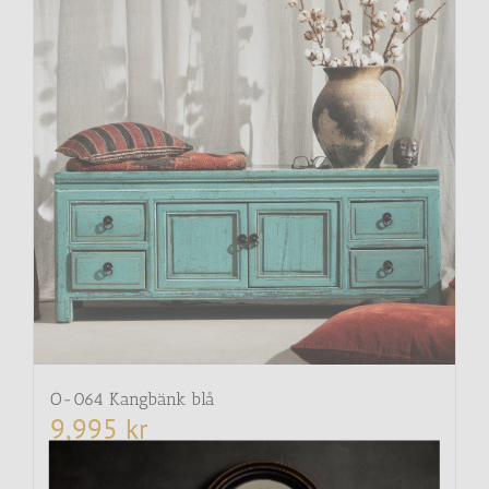
O-064 Kangbänk blå
9,995
kr