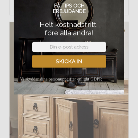
FÅ TIPS OCH
Lägg till i varukorg
Detaljer
ERBJUDANDE
Helt kostnadsfritt
före alla andra!
SKICKA IN
Vi skyddar dina personuppgifter enlight GDPR