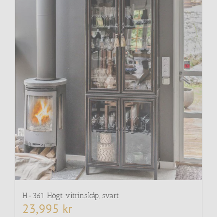
H-361 Högt vitrinskåp, svart
23,995
kr