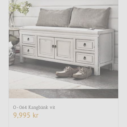
O-064 Kangbänk vit
9,995
kr