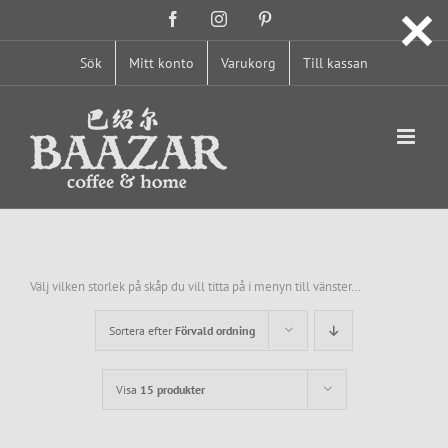
Fortsätt
Facebook
Instagram
Pinterest
till
innehållet
Sök
Mitt konto
Varukorg
Till kassan
Välj vilken storlek på skåp du vill titta på i menyn till vänster…
Sortera efter
Förvald ordning
Visa
15 produkter